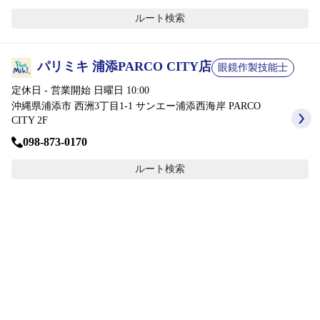
ルート検索
レンズ
パリミキ 浦添PARCO CITY店
眼鏡作製技能士
サングラス
定休日 - 営業開始 日曜日 10:00
沖縄県浦添市 西洲3丁目1-1 サンエー浦添西海岸 PARCO
補聴器
CITY 2F
098-873-0170
コンタクトレンズ
ルート検索
グッズ・小物
ブランドを探す
ブランド一覧