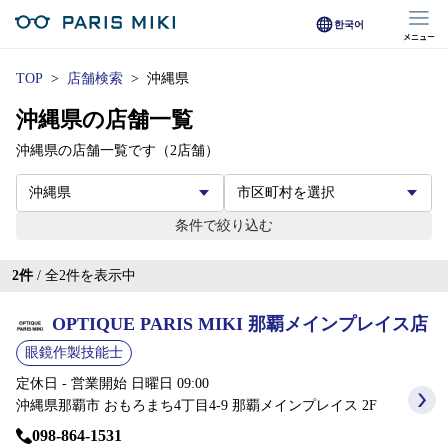
한국어
メニュー
マイページ
TOP
店舗検索
沖縄県
沖縄県の店舗一覧
Opera Club会員
※店舗で会員登録された方
沖縄県の店舗一覧です（2店舗）
オンラインショップ会員
※オンラインで会員登録された方
条件で絞り込む
店舗を探す
2
件
/ 全
2
件を表示中
店舗検索/来店予約
OPTIQUE PARIS MIKI 那覇メインプレイス店
眼鏡作製技能士
商品を探す
定休日 - 営業開始 日曜日 09:00
沖縄県那覇市 おもろまち4丁目4-9 那覇メインプレイス 2F
メガネ
098-864-1531