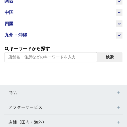
山梨県
長野県
岐阜県
静岡県
関西
レンズ
三重県
滋賀県
京都府
大阪府
中国
愛知県
鳥取県
島根県
岡山県
広島県
四国
兵庫県
奈良県
和歌山県
サングラス
徳島県
香川県
愛媛県
高知県
九州・沖縄
山口県
福岡県
佐賀県
長崎県
熊本県
補聴器
キーワードから探す
検索
大分県
宮崎県
鹿児島県
沖縄県
コンタクトレンズ
グッズ・小物
商品
ブランドを探す
アフターサービス
メガネ
ブランド一覧
レンズ
店舗（国内・海外）
アフターサービス
サングラス