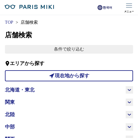
한국어
メニュー
マイページ
TOP
店舗検索
店舗検索
Opera Club会員
※店舗で会員登録された方
条件で絞り込む
オンラインショップ会員
エリアから探す
※オンラインで会員登録された方
現在地から探す
店舗を探す
北海道・東北
店舗検索/来店予約
北海道
青森県
岩手県
宮城県
関東
商品を探す
茨城県
栃木県
群馬県
埼玉県
北陸
秋田県
山形県
福島県
新潟県
富山県
石川県
福井県
中部
千葉県
東京都
神奈川県
メガネ