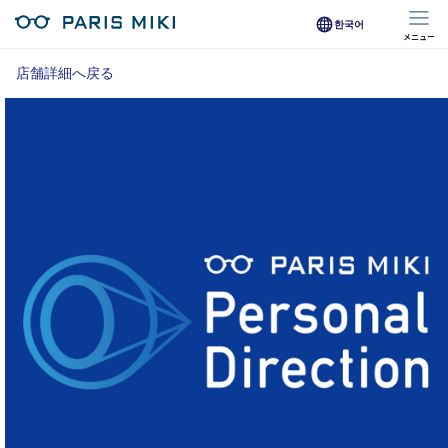
한국어
メニュー
マイページ
店舗詳細へ戻る
Opera Club会員
※店舗で会員登録された方
オンラインショップ会員
※オンラインで会員登録された方
店舗を探す
店舗検索/来店予約
商品を探す
メガネ