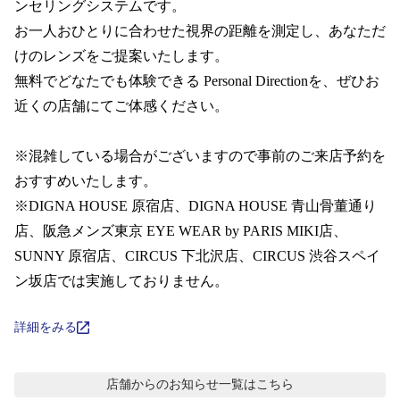
コンテンツを探す
ンセリングシステムです。  

お一人おひとりに合わせた視界の距離を測定し、あなただ
スタッフコンテンツ
けのレンズをご提案いたします。

無料でどなたでも体験できる Personal Directionを、ぜひお
スタッフコンテンツ一覧
近くの店舗にてご体感ください。

コーディネート
※混雑している場合がございますので事前のご来店予約を
おすすめいたします。 

※DIGNA HOUSE 原宿店、DIGNA HOUSE 青山骨董通り
レビュー
店、阪急メンズ東京 EYE WEAR by PARIS MIKI店、 
SUNNY 原宿店、CIRCUS 下北沢店、CIRCUS 渋谷スペイ
ブログ
ン坂店では実施しておりません。
お知らせ
詳細をみる
目のまめちしき
店舗からのお知らせ
一覧はこちら