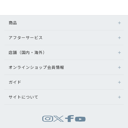
初めてのお客様へ
商品
アフターサービス
アフターサービス
メガネ
会社情報
レンズ
店舗（国内・海外）
アフターサービス
サングラス
会社概要
メガネの保証について
補聴器
オンラインショップ会員情報
店舗検索
メガネの不具合、修理について
コンタクトレンズ
パリミキについて
海外店舗のご案内
補聴器に関するアフターサービス
ガイド
ログイン
グッズ・小物
よくあるご質問
新規会員登録
採用情報
サイトについて
オンラインショップご利用ガイド
メガネの選び方
パリミキについて
お問い合わせ
お問い合わせ
運営会社情報
試着について