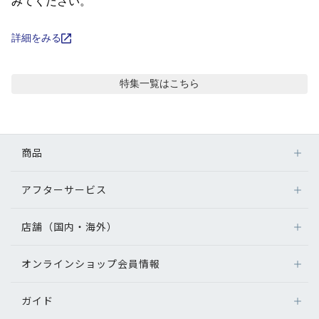
コンテンツを探す
みてください。
スタッフコンテンツ
詳細をみる
スタッフコンテンツ一覧
特集
一覧はこちら
コーディネート
商品
レビュー
アフターサービス
メガネ
ブログ
レンズ
店舗（国内・海外）
アフターサービス
サングラス
メガネの保証について
お知らせ
補聴器
オンラインショップ会員情報
店舗検索
メガネの不具合、修理について
コンタクトレンズ
海外店舗のご案内
補聴器に関するアフターサービス
目のまめちしき
ガイド
ログイン
グッズ・小物