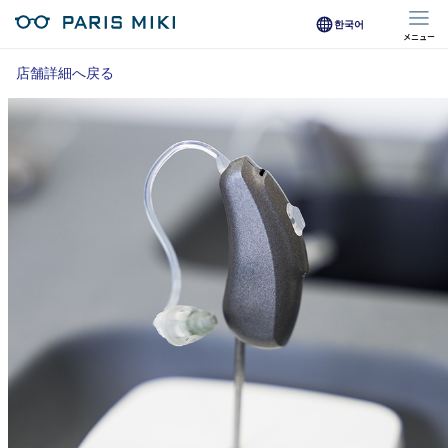
한국어
メニュー
マイページ
店舗詳細へ戻る
Opera Club会員
※店舗で会員登録された方
オンラインショップ会員
※オンラインで会員登録された方
店舗を探す
店舗検索/来店予約
商品を探す
メガネ