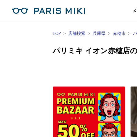
メ
TOP
店舗検索
兵庫県
赤穂市
マイページ
パリミキのスタンダードレンズ
コンタクトレンズ
ハイグレ
コンテ
形から
形から
グッズ
メガネフレーム一覧
サングラス一覧
補聴器TOPページ
パリミキ イオン赤穂店
スタッ
Opera Club会員
単焦点
花粉
単焦点レンズ
1日使い捨てレンズ
MEN
MEN
「聞こえ」について
※店舗で会員登録された方
ス
遠近両
フェ
遠近両用レンズ
1日使い捨てレンズ（カラー）
WOMEN
WOMEN
ご利用の流れ
オンラインショップ会員
コ
※オンラインで会員登録された方
室内用
SU
スマホイージー
2週間交換レンズ
UNISEX
UNISEX
レ
お手
店舗を探す
室内用（近々・中近）レンズ
2週間交換レンズ（カラー）
KIDS
KIDS
ブ
ムー
店舗検索/来店予約
ブランド一覧を見る
ブランド一覧を見る
お知
商品を探す
目の
メガネ
初め