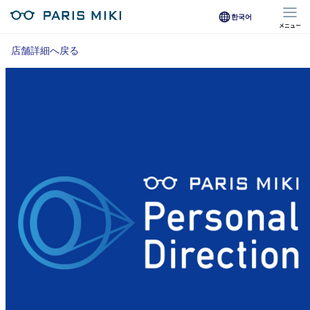
한국어
メニュー
マイページ
店舗詳細へ戻る
Opera Club会員
※店舗で会員登録された方
オンラインショップ会員
※オンラインで会員登録された方
店舗を探す
店舗検索/来店予約
商品を探す
メガネ