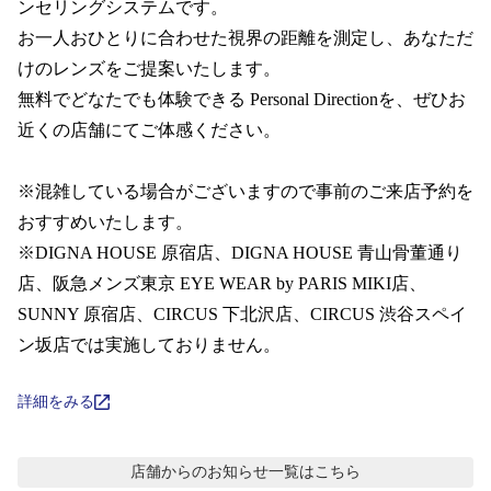
コンテンツを探す
ンセリングシステムです。  

お一人おひとりに合わせた視界の距離を測定し、あなただ
スタッフコンテンツ
けのレンズをご提案いたします。

無料でどなたでも体験できる Personal Directionを、ぜひお
スタッフコンテンツ一覧
近くの店舗にてご体感ください。

コーディネート
※混雑している場合がございますので事前のご来店予約を
おすすめいたします。 

※DIGNA HOUSE 原宿店、DIGNA HOUSE 青山骨董通り
レビュー
店、阪急メンズ東京 EYE WEAR by PARIS MIKI店、 
SUNNY 原宿店、CIRCUS 下北沢店、CIRCUS 渋谷スペイ
ブログ
ン坂店では実施しておりません。
お知らせ
詳細をみる
目のまめちしき
店舗からのお知らせ
一覧はこちら