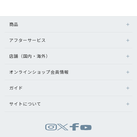
初めてのお客様へ
商品
アフターサービス
アフターサービス
メガネ
会社情報
レンズ
店舗（国内・海外）
アフターサービス
サングラス
会社概要
メガネの保証について
補聴器
オンラインショップ会員情報
店舗検索
メガネの不具合、修理について
コンタクトレンズ
パリミキについて
海外店舗のご案内
補聴器に関するアフターサービス
ガイド
ログイン
グッズ・小物
よくあるご質問
新規会員登録
採用情報
サイトについて
オンラインショップご利用ガイド
メガネの選び方
パリミキについて
お問い合わせ
お問い合わせ
運営会社情報
試着について