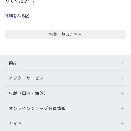
コンテンツを探す
みてください。
スタッフコンテンツ
詳細をみる
スタッフコンテンツ一覧
特集
一覧はこちら
コーディネート
商品
レビュー
アフターサービス
メガネ
ブログ
レンズ
店舗（国内・海外）
アフターサービス
サングラス
メガネの保証について
お知らせ
補聴器
オンラインショップ会員情報
店舗検索
メガネの不具合、修理について
コンタクトレンズ
海外店舗のご案内
補聴器に関するアフターサービス
目のまめちしき
ガイド
ログイン
グッズ・小物