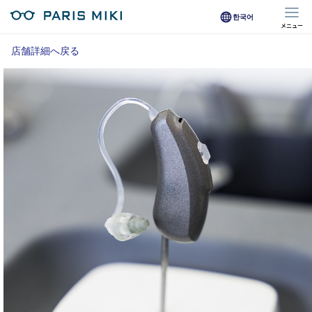
한국어
メニュー
マイページ
店舗詳細へ戻る
Opera Club会員
※店舗で会員登録された方
オンラインショップ会員
※オンラインで会員登録された方
店舗を探す
店舗検索/来店予約
商品を探す
メガネ