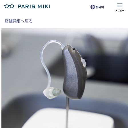
한국어
メニュー
マイページ
店舗詳細へ戻る
Opera Club会員
※店舗で会員登録された方
オンラインショップ会員
※オンラインで会員登録された方
店舗を探す
店舗検索/来店予約
商品を探す
メガネ