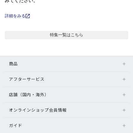
コンテンツを探す
みてください。
スタッフコンテンツ
詳細をみる
スタッフコンテンツ一覧
特集
一覧はこちら
コーディネート
商品
レビュー
アフターサービス
メガネ
ブログ
レンズ
店舗（国内・海外）
アフターサービス
サングラス
メガネの保証について
お知らせ
補聴器
オンラインショップ会員情報
店舗検索
メガネの不具合、修理について
コンタクトレンズ
海外店舗のご案内
補聴器に関するアフターサービス
目のまめちしき
ガイド
ログイン
グッズ・小物