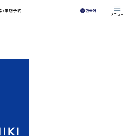
索/来店予約
한국어
メニュー
色から探す
色から探す
お悩みからレンズを探す
ン保護レンズ
ブラック
ブラック
ブラウン
ブラウン
ゴールド
ゴールド
シルバー
シルバー
クリア
クリア
充実のレンズサービス
ピンク
ピンク
グレー
グレー
ホワイト
ホワイト
レッド
レッド
ブルー
ブルー
専用レンズ
イエロー
イエロー
グリーン
グリーン
パープル
パープル
オレンジ
オレンジ
レンズ交換
能付きコートレンズ
レンズの選び方
I 291 くもりにくい
レス レンズ サービス