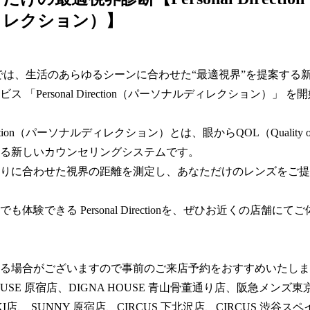
ィレクション）】
MIKIでは、生活のあらゆるシーンに合わせた“最適視界”を提案する
ス 「Personal Direction（パーソナルディレクション）」 
Direction（パーソナルディレクション）とは、眼からQOL（Quality o
る新しいカウンセリングシステムです。  

りに合わせた視界の距離を測定し、あなただけのレンズをご提
も体験できる Personal Directionを、ぜひお近くの店舗にて
る場合がございますので事前のご来店予約をおすすめいたします
OUSE 原宿店、DIGNA HOUSE 青山骨董通り店、阪急メンズ東京 E
 MIKI店、 SUNNY 原宿店、CIRCUS 下北沢店、CIRCUS 渋谷