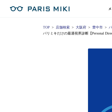
メ
TOP
店舗検索
大阪府
豊中市
パ
パリミキだけの最適視界診断【Personal Di
マイページ
パリミキのスタンダードレンズ
コンタクトレンズ
ハイグレ
コンテ
形から
形から
グッズ
メガネフレーム一覧
サングラス一覧
補聴器TOPページ
スタッ
Opera Club会員
単焦点
花粉
単焦点レンズ
1日使い捨てレンズ
MEN
MEN
「聞こえ」について
※店舗で会員登録された方
ス
遠近両
フェ
遠近両用レンズ
1日使い捨てレンズ（カラー）
WOMEN
WOMEN
ご利用の流れ
オンラインショップ会員
コ
※オンラインで会員登録された方
室内用
SU
スマホイージー
2週間交換レンズ
UNISEX
UNISEX
レ
お手
店舗を探す
室内用（近々・中近）レンズ
2週間交換レンズ（カラー）
KIDS
KIDS
ブ
ムー
店舗検索/来店予約
ブランド一覧を見る
ブランド一覧を見る
お知
商品を探す
目の
メガネ
初め