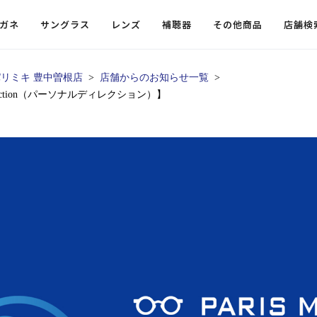
ガネ
サングラス
レンズ
補聴器
その他商品
店舗検
リミキ 豊中曽根店
店舗からのお知らせ一覧
rection（パーソナルディレクション）】
ードレンズ
ンツを探す
探す
探す
・小物
機能性レンズ
価格から探す
価格から探す
フコンテンツ
レンズ
・飛沫対策メガネ
ウェリントン
ウェリントン
偏光機能レンズ
～￥10,000
～￥10,000
ルテイ
タッフコンテンツ一覧
用レンズ
リシモ猫部
スクエア（四角）
スクエア（四角）
調光レンズ
￥10,001～￥20,000
￥10,001～￥20,000
ゴルフ
ーディネート
（近々・中近）レンズ
N DELIGHT（サンデライト）
ラウンド（丸）
ラウンド（丸）
キャスリーBS Light
￥20,001～￥30,000
￥20,001～￥30,000
抗菌機
ビュー
入れグッズ
ボストン
ボストン
乱視用レンズ
￥30,001～￥40,000
￥30,001～￥40,000
KUMOR
ログ
ミングッズ
フォックス
フォックス
タフクリアコートレンズ
￥40,001～￥50,000
￥40,001～￥50,000
エクスプ
らせ
オーバル
オーバル
￥50,001～
￥50,001～
まめちしき
子ども近視レンズ
ボスリントン
ボスリントン
てのお客様へ
クラウンパント
クラウンパント