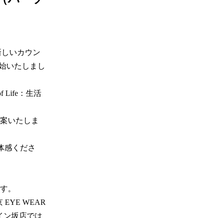
新しいカウン
を開始いたしまし
f Life：生活
案いたしま
ご体感くださ
。 

YE WEAR 
スペイン坂店では