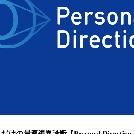
ターサービス
多角形
多角形
報
概要
ミキについて
情報
い合わせ
けの最適視界診断【Personal Directi