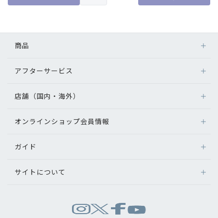
商品
アフターサービス
メガネ
レンズ
店舗（国内・海外）
アフターサービス
サングラス
メガネの保証について
補聴器
オンラインショップ会員情報
店舗検索
メガネの不具合、修理について
コンタクトレンズ
海外店舗のご案内
補聴器に関するアフターサービス
ガイド
ログイン
グッズ・小物
よくあるご質問
新規会員登録
サイトについて
オンラインショップご利用ガイド
メガネの選び方
パリミキについて
お問い合わせ
運営会社情報