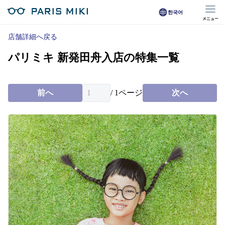
한국어
メニュー
マイページ
店舗詳細へ戻る
パリミキ 新発田舟入店の特集一覧
Opera Club会員
※店舗で会員登録された方
前へ
/
1
ページ
次へ
オンラインショップ会員
※オンラインで会員登録された方
店舗を探す
店舗検索/来店予約
商品を探す
メガネ