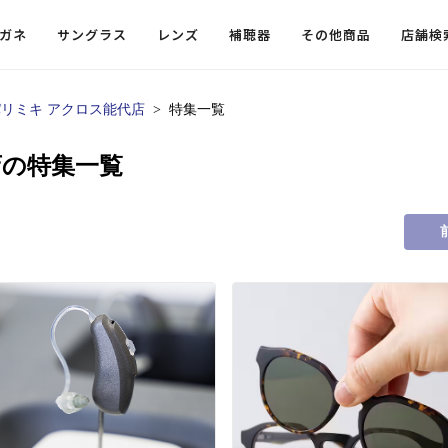
ガネ
サングラス
レンズ
補聴器
その他商品
店舗検
パリミキ アクロス能代店
特集一覧
ードレンズ
ンツを探す
探す
探す
・小物
機能性レンズ
価格から探す
価格から探す
店の特集一覧
フコンテンツ
レンズ
・飛沫対策メガネ
ウェリントン
ウェリントン
偏光機能レンズ
～￥10,000
～￥10,000
ルテイ
タッフコンテンツ一覧
用レンズ
リシモ猫部
スクエア（四角）
スクエア（四角）
調光レンズ
￥10,001～￥20,000
￥10,001～￥20,000
ゴルフ
ーディネート
（近々・中近）レンズ
N DELIGHT（サンデライト）
ラウンド（丸）
ラウンド（丸）
キャスリーBS Light
￥20,001～￥30,000
￥20,001～￥30,000
抗菌機
ビュー
入れグッズ
ボストン
ボストン
乱視用レンズ
￥30,001～￥40,000
￥30,001～￥40,000
KUMOR
ログ
ミングッズ
フォックス
フォックス
タフクリアコートレンズ
￥40,001～￥50,000
￥40,001～￥50,000
エクスプ
らせ
オーバル
オーバル
￥50,001～
￥50,001～
まめちしき
子ども近視レンズ
ボスリントン
ボスリントン
てのお客様へ
クラウンパント
クラウンパント