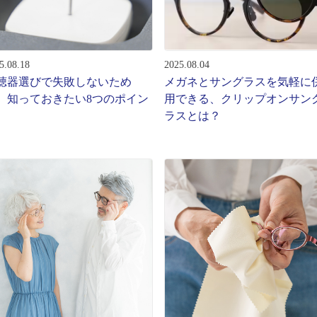
ターサービス
多角形
多角形
報
5.08.18
2025.08.04
概要
聴器選びで失敗しないため
メガネとサングラスを気軽に
ミキについて
、知っておきたい8つのポイン
用できる、クリップオンサン
ラスとは？
情報
い合わせ