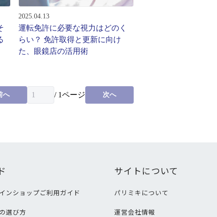
2025.04.13
そ
運転免許に必要な視力はどのく
る
らい？ 免許取得と更新に向け
た、眼鏡店の活用術
/
1
ページ
前へ
次へ
ド
サイトについて
インショップご利用ガイド
パリミキについて
の選び方
運営会社情報