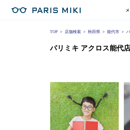
メ
TOP
店舗検索
秋田県
能代市
マイページ
パリミキのスタンダードレンズ
コンタクトレンズ
ハイグレ
コンテ
形から
形から
グッズ
メガネフレーム一覧
サングラス一覧
補聴器TOPページ
パリミキ アクロス能代
スタッ
Opera Club会員
単焦点
花粉
単焦点レンズ
1日使い捨てレンズ
MEN
MEN
「聞こえ」について
※店舗で会員登録された方
ス
遠近両
フェ
遠近両用レンズ
1日使い捨てレンズ（カラー）
WOMEN
WOMEN
ご利用の流れ
オンラインショップ会員
コ
※オンラインで会員登録された方
室内用
SU
スマホイージー
2週間交換レンズ
UNISEX
UNISEX
レ
お手
店舗を探す
室内用（近々・中近）レンズ
2週間交換レンズ（カラー）
KIDS
KIDS
ブ
ムー
店舗検索/来店予約
ブランド一覧を見る
ブランド一覧を見る
お知
商品を探す
目の
メガネ
初め