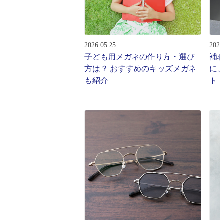
レンズ
アフ
サングラス
会社情
補聴器
2026.05.25
202
会社
コンタクトレンズ
子ども用メガネの作り方・選び
補
パリ
方は？ おすすめのキッズメガネ
に
グッズ・小物
も紹介
ト
採用
ブランドを探す
お問
ブランド一覧
English