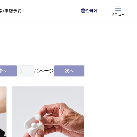
索/来店予約
한국어
メニュー
色から探す
色から探す
お悩みからレンズを探す
ン保護レンズ
ブラック
ブラック
ブラウン
ブラウン
ゴールド
ゴールド
シルバー
シルバー
クリア
クリア
充実のレンズサービス
ピンク
ピンク
グレー
グレー
ホワイト
ホワイト
レッド
レッド
ブルー
ブルー
専用レンズ
イエロー
イエロー
グリーン
グリーン
パープル
パープル
オレンジ
オレンジ
/
1
ページ
前へ
次へ
レンズ交換
能付きコートレンズ
レンズの選び方
I 291 くもりにくい
レス レンズ サービス