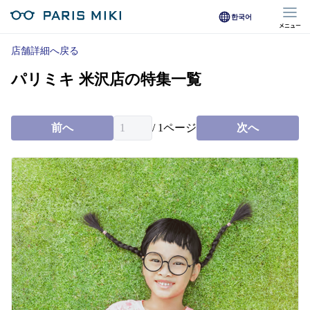
한국어
メニュー
マイページ
店舗詳細へ戻る
パリミキ 米沢店の特集一覧
Opera Club会員
※店舗で会員登録された方
前へ
/
1
ページ
次へ
オンラインショップ会員
※オンラインで会員登録された方
店舗を探す
店舗検索/来店予約
商品を探す
メガネ