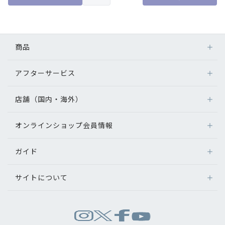
商品
アフターサービス
メガネ
レンズ
店舗（国内・海外）
アフターサービス
サングラス
メガネの保証について
補聴器
オンラインショップ会員情報
店舗検索
メガネの不具合、修理について
コンタクトレンズ
海外店舗のご案内
補聴器に関するアフターサービス
ガイド
ログイン
グッズ・小物
よくあるご質問
新規会員登録
サイトについて
オンラインショップご利用ガイド
メガネの選び方
パリミキについて
お問い合わせ
運営会社情報